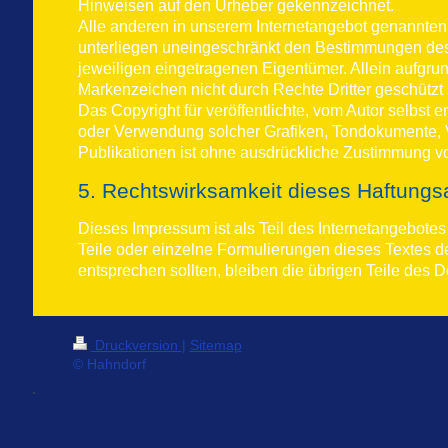
Hinweisen auf den Urheber gekennzeichnet.
Alle anderen in unserem Internetangebot genannten
unterliegen uneingeschränkt den Bestimmungen des 
jeweiligen eingetragenen Eigentümer. Allein aufgru
Markenzeichen nicht durch Rechte Dritter geschützt 
Das Copyright für veröffentlichte, vom Autor selbst ers
oder Verwendung solcher Grafiken, Tondokumente, 
Publikationen ist ohne ausdrückliche Zustimmung 
5. Rechtswirksamkeit dieses Haftung
Dieses Impressum ist als Teil des Internetangebotes
Teile oder einzelne Formulierungen dieses Textes de
entsprechen sollten, bleiben die übrigen Teile des D
Druckversion
|
Sitemap
© Hahndorf