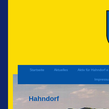
Startseite
Aktuelles
Aktiv für Hahndorf e
Impress
Hahndorf Dorf. 